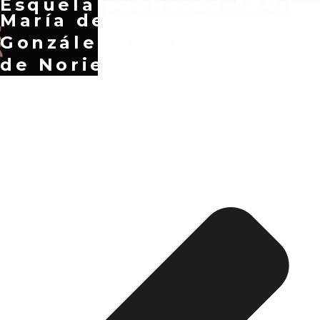
Esquela publicada ABC:
María del Buen Consejo
González de Amenzúa y
de Noriega