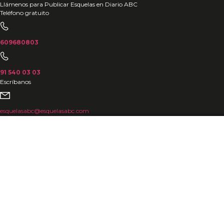
Ir
Llámenos para Publicar Esquelas en Diario ABC
Teléfono gratuito
al
contenido
609680803
91 540 03 03
Escríbanos
esquelasabc@esquelasabc.com