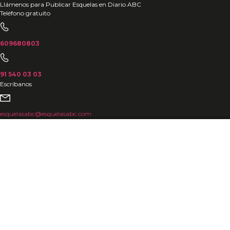
Ir
Llámenos para Publicar Esquelas en Diario ABC
Teléfono gratuito
al
contenido
609680803
91 540 03 03
Escríbanos
esquelasabc@esquelasabc.com