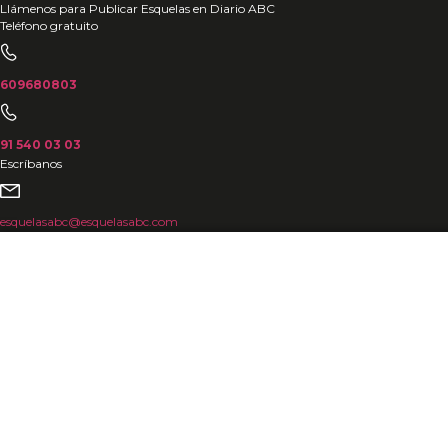
Ir
Llámenos para Publicar Esquelas en Diario ABC
Teléfono gratuito
al
contenido
609680803
91 540 03 03
Escríbanos
esquelasabc@esquelasabc.com