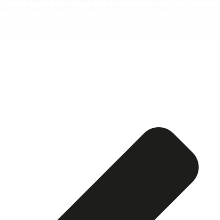
Esquela publicada ABC:
Mara García de Leániz
Caprile