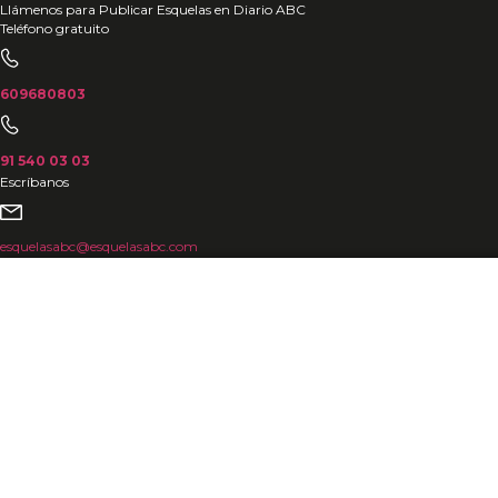
Ir
Llámenos para Publicar Esquelas en Diario ABC
Teléfono gratuito
al
contenido
609680803
91 540 03 03
Escríbanos
esquelasabc@esquelasabc.com