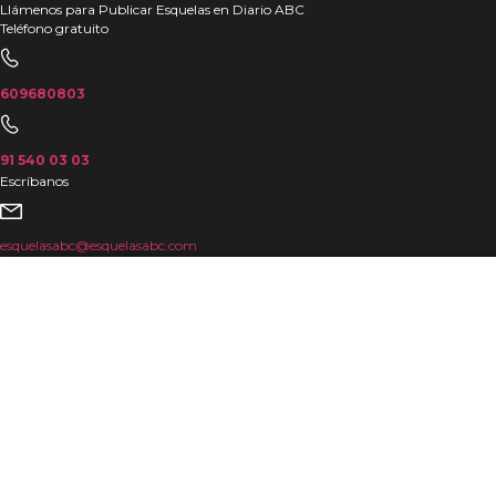
Ir
Llámenos para Publicar Esquelas en Diario ABC
Teléfono gratuito
al
contenido
609680803
91 540 03 03
Escríbanos
esquelasabc@esquelasabc.com