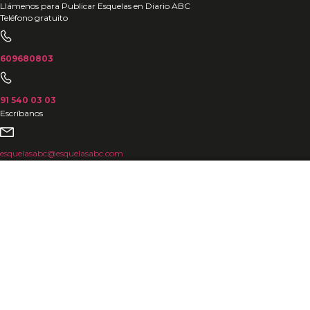
Ir
Llámenos para Publicar Esquelas en Diario ABC
Teléfono gratuito
al
contenido
609680803
91 540 03 03
Escríbanos
esquelasabc@esquelasabc.com