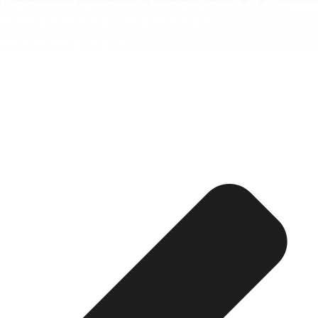
Esquela publicada ABC:
Ambrosio Navares
Mendizábal