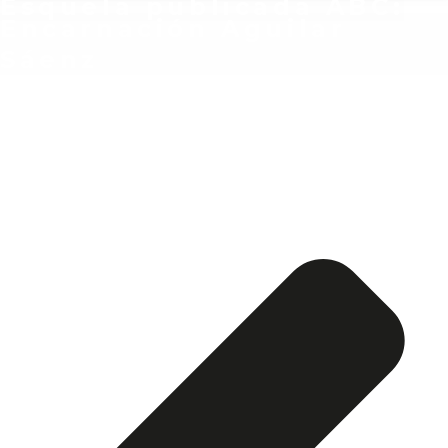
Esquela publicada ABC:
Encarnación Aguilar
Sáenz