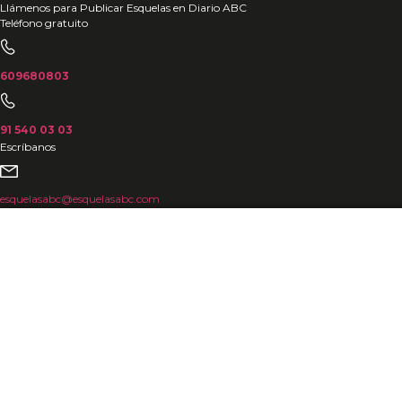
Ir
Llámenos para Publicar Esquelas en Diario ABC
Teléfono gratuito
al
contenido
609680803
91 540 03 03
Escríbanos
esquelasabc@esquelasabc.com