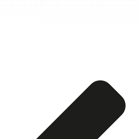
Esquela publicada ABC:
José María Gil-Robles Gil-
Delgado