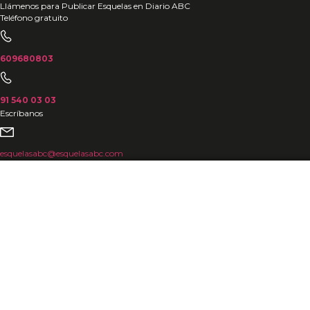
Ir
Llámenos para Publicar Esquelas en Diario ABC
Teléfono gratuito
al
contenido
609680803
91 540 03 03
Escríbanos
esquelasabc@esquelasabc.com