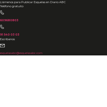
Ir
Llámenos para Publicar Esquelas en Diario ABC
Teléfono gratuito
al
contenido
609680803
91 540 03 03
Escríbanos
esquelasabc@esquelasabc.com