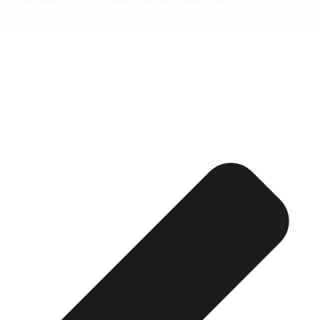
Esquela publicada ABC:
László Szapáry Hadik