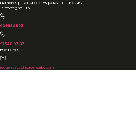
Ir
Llámenos para Publicar Esquelas en Diario ABC
Teléfono gratuito
al
contenido
609680803
91 540 03 03
Escríbanos
esquelasabc@esquelasabc.com