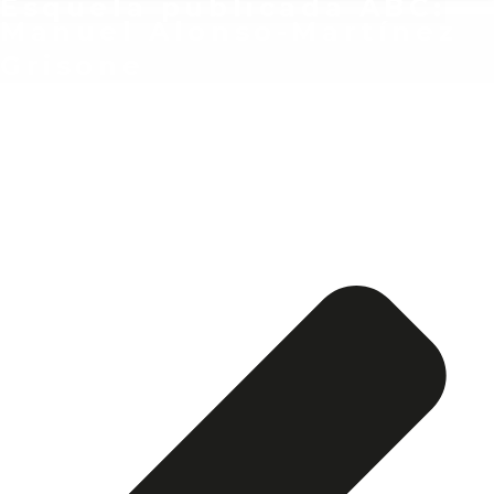
Esquela publicada ABC:
Manuel Alonso-Martínez
Grisone