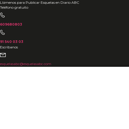
Ir
Llámenos para Publicar Esquelas en Diario ABC
Teléfono gratuito
al
contenido
609680803
91 540 03 03
Escríbanos
esquelasabc@esquelasabc.com