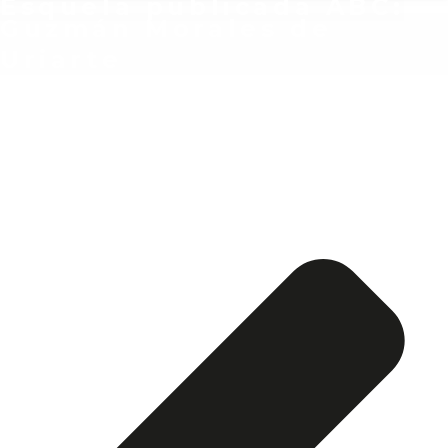
Esquela publicada ABC:
Guzmán Morales de
Uriarte