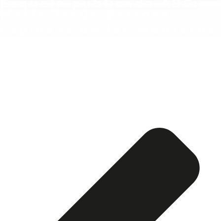
Esquela publicada ABC:
María Jesús Barroso
Espinosa de los Monteros