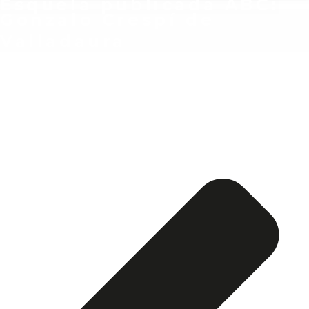
Esquela publicada ABC:
Gonzalo Crespí de
Valladaura