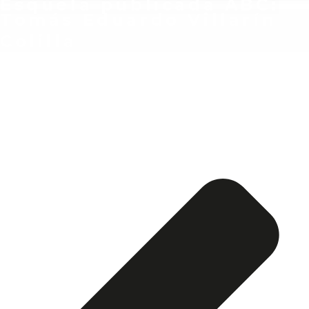
Esquela publicada ABC:
Tomás Eduardo Villarín
Colilla