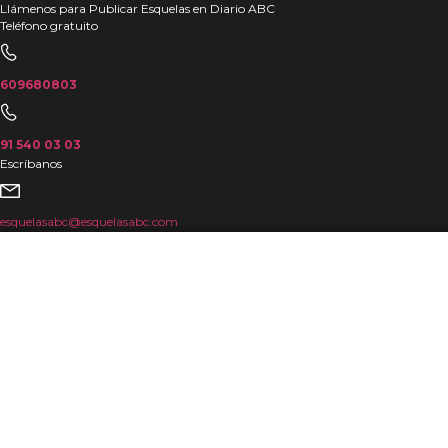
Ir
Llámenos para Publicar Esquelas en Diario ABC
Teléfono gratuito
al
contenido
609680803
91 540 03 03
Escríbanos
esquelasabc@esquelasabc.com