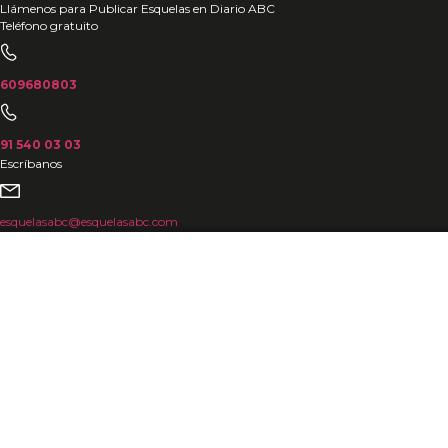
Ir
Llámenos para Publicar Esquelas en Diario ABC
Teléfono gratuito
al
contenido
609680803
91 540 03 03
Escríbanos
esquelasabc@esquelasabc.com