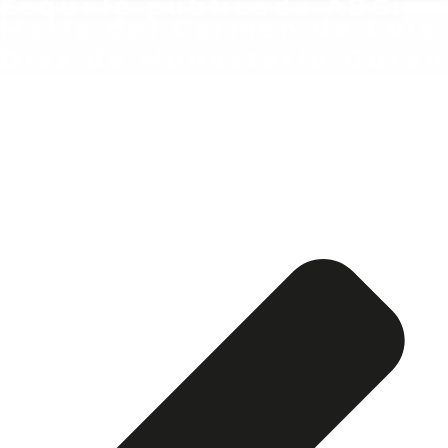
Esquela publicada ABC:
María del Carmen de Luis
Díaz de Monasterio-Guren