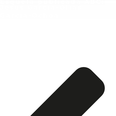
Esquela publicada ABC:
Jesús García-Olías
García-Ochoa