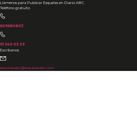
Ir
Llámenos para Publicar Esquelas en Diario ABC
Teléfono gratuito
al
contenido
609680803
91 540 03 03
Escríbanos
esquelasabc@esquelasabc.com