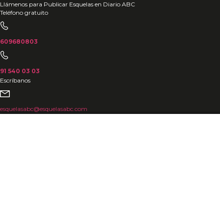
Ir
Llámenos para Publicar Esquelas en Diario ABC
Teléfono gratuito
al
contenido
609680803
91 540 03 03
Escríbanos
esquelasabc@esquelasabc.com