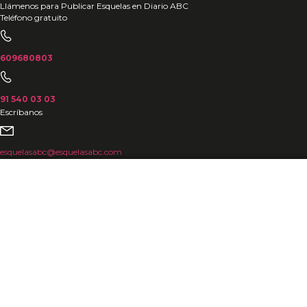
Ir
Llámenos para Publicar Esquelas en Diario ABC
Teléfono gratuito
al
contenido
609680803
91 540 03 03
Escríbanos
esquelasabc@esquelasabc.com