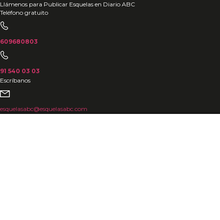
Ir
Llámenos para Publicar Esquelas en Diario ABC
Teléfono gratuito
al
contenido
609680803
91 540 03 03
Escríbanos
esquelasabc@esquelasabc.com