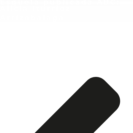
Esquela publicada ABC:
Alicia Iturrioz
Arrizabalaga