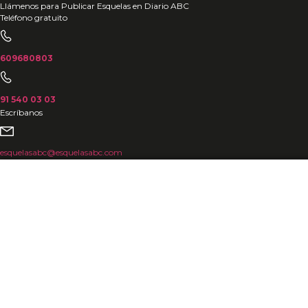
Ir
Llámenos para Publicar Esquelas en Diario ABC
Teléfono gratuito
al
contenido
609680803
91 540 03 03
Escríbanos
esquelasabc@esquelasabc.com