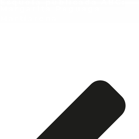
Esquela publicada ABC:
Margarita Paguaga
Martiarena