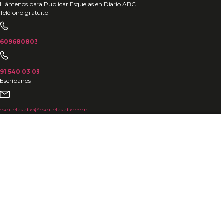
Ir
Llámenos para Publicar Esquelas en Diario ABC
Teléfono gratuito
al
contenido
609680803
91 540 03 03
Escríbanos
esquelasabc@esquelasabc.com