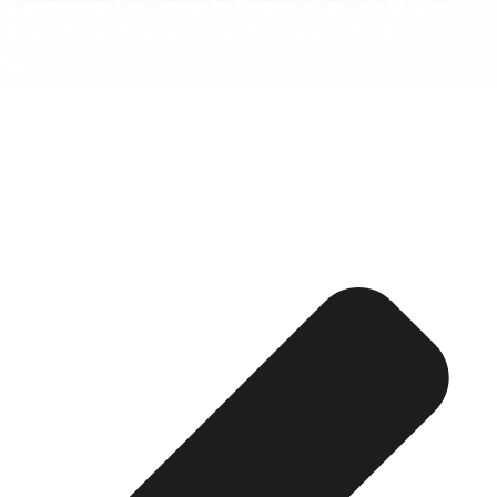
Esquela publicada ABC:
Raimundo Echevarría
Martí