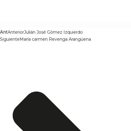
Ant
Anterior
Julián José Gómez Izquierdo
Siguiente
María carmen Revenga Arangüena