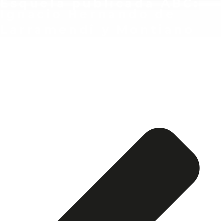
Esquela publicada ABC:
Ignacio Hernando de
Larramendi y Montiano