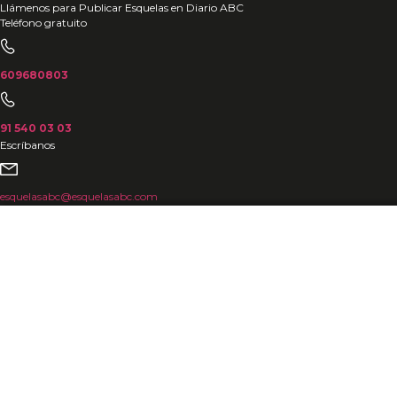
Ir
Llámenos para Publicar Esquelas en Diario ABC
Teléfono gratuito
al
contenido
609680803
91 540 03 03
Escríbanos
esquelasabc@esquelasabc.com