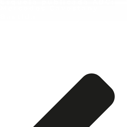
Esquela publicada ABC:
Mercedes Cavestany
Bastida