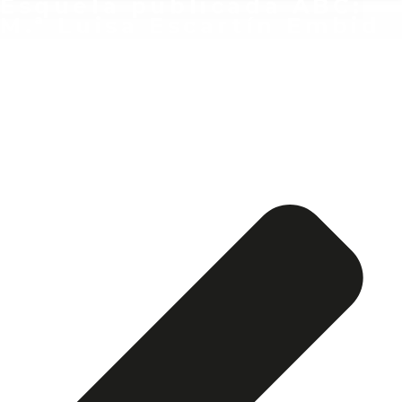
Esquela publicada ABC:
M.ª Luisa Escartín Embid