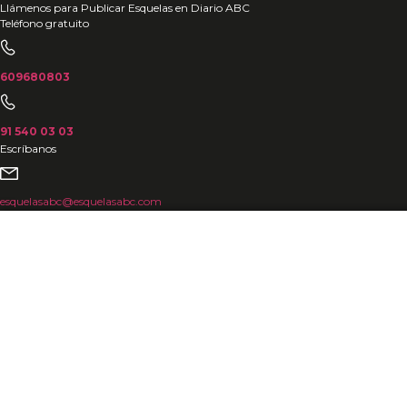
Ir
Llámenos para Publicar Esquelas en Diario ABC
Teléfono gratuito
al
contenido
609680803
91 540 03 03
Escríbanos
esquelasabc@esquelasabc.com