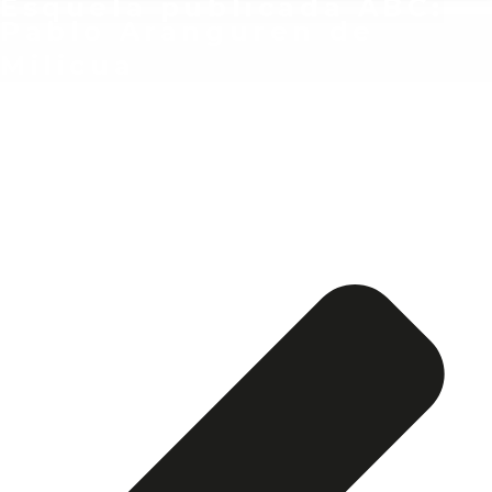
Esquela publicada ABC:
Pablo Aranguren de
Milicua