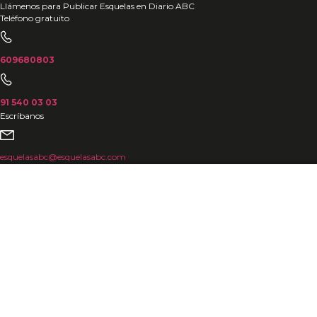
Ir
Llámenos para Publicar Esquelas en Diario ABC
Teléfono gratuito
al
contenido
609680803
91 540 03 03
Escríbanos
esquelasabc@esquelasabc.com