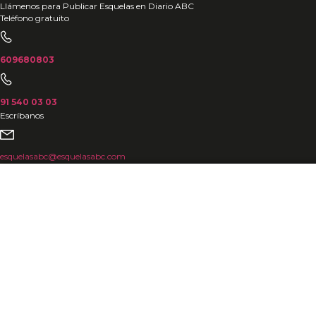
Ir
Llámenos para Publicar Esquelas en Diario ABC
Teléfono gratuito
al
contenido
609680803
91 540 03 03
Escríbanos
esquelasabc@esquelasabc.com