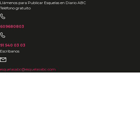
Ir
Llámenos para Publicar Esquelas en Diario ABC
Teléfono gratuito
al
contenido
609680803
91 540 03 03
Escríbanos
esquelasabc@esquelasabc.com