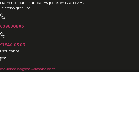
Ir
Llámenos para Publicar Esquelas en Diario ABC
Teléfono gratuito
al
contenido
609680803
91 540 03 03
Escríbanos
esquelasabc@esquelasabc.com