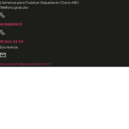
Ir
Llámenos para Publicar Esquelas en Diario ABC
Teléfono gratuito
al
contenido
609680803
91 540 03 03
Escríbanos
esquelasabc@esquelasabc.com