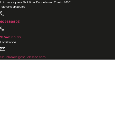
Ir
Llámenos para Publicar Esquelas en Diario ABC
Teléfono gratuito
al
contenido
609680803
91 540 03 03
Escríbanos
esquelasabc@esquelasabc.com