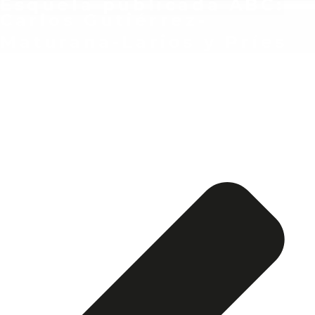
Esquela publicada ABC:
Carlos Gutiérrez-
Maturana-Larios y Príes