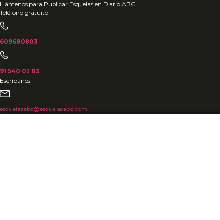
Ir
Llámenos para Publicar Esquelas en Diario ABC
Teléfono gratuito
al
contenido
609680803
91 540 03 03
Escríbanos
esquelasabc@esquelasabc.com