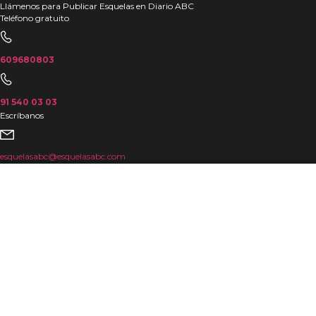
Ir
Llámenos para Publicar Esquelas en Diario ABC
Teléfono gratuito
al
contenido
609680803
91 540 03 03
Escríbanos
esquelasabc@esquelasabc.com